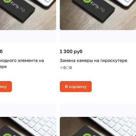
уб
1 300 руб
иодного элемента на
Замена камеры на гироскутере
ере
0
0
ину
В корзину