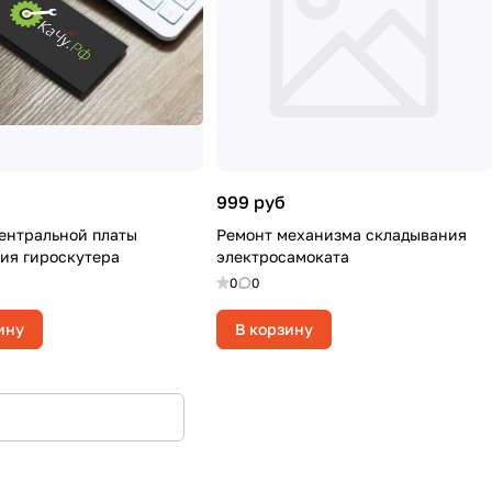
999 руб
ентральной платы
Ремонт механизма складывания
ия гироскутера
электросамоката
0
0
ину
В корзину