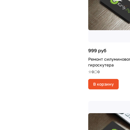
999 руб
Ремонт силуминовог
гироскутера
0
0
В корзину