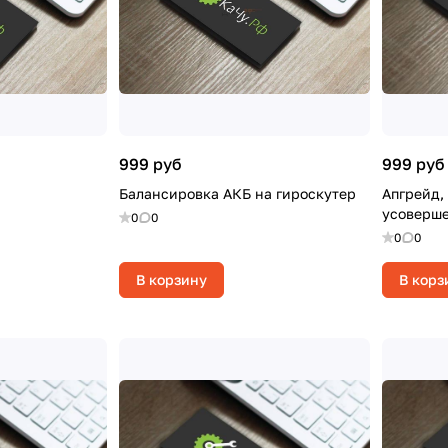
999 руб
999 руб
Балансировка АКБ на гироскутер
Апгрейд,
усоверше
0
0
0
0
В корзину
В корз