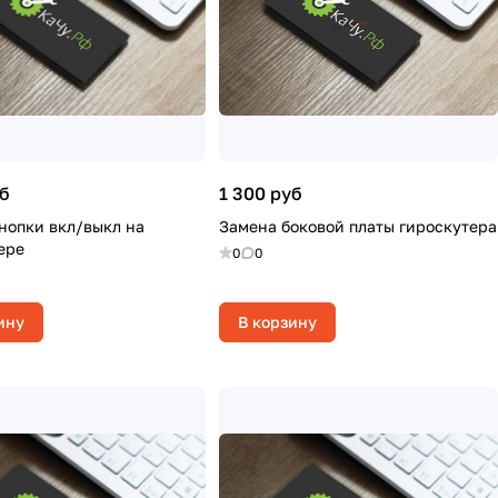
уб
1 300 руб
нопки вкл/выкл на
Замена боковой платы гироскутера
ере
0
0
ину
В корзину