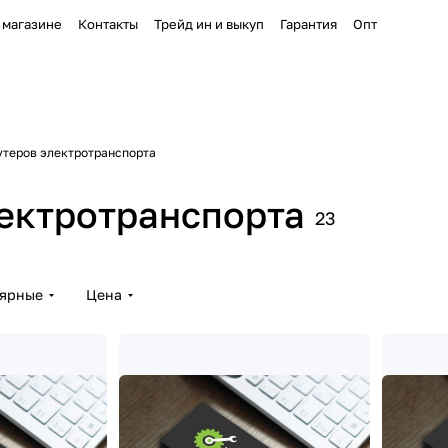
 магазине
Контакты
Трейд ин и выкуп
Гарантия
Опт
утеров электротранспорта
ектротранспорта
23
лярные
Цена