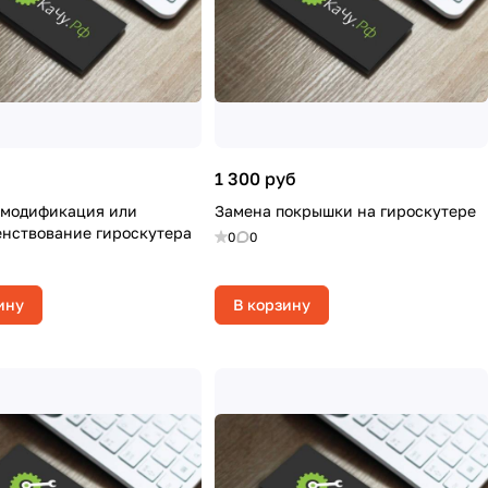
1 300 руб
 модификация или
Замена покрышки на гироскутере
нствование гироскутера
0
0
ину
В корзину