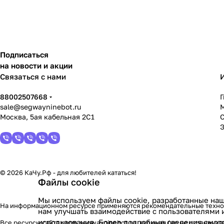
Подписаться
на новости и акции
Связаться с нами
88002507668
sale@segwayninebot.ru
Москва, 5ая кабельная 2С1
© 2026 КаЧу.Рф - для любителей кататься!
Файлы cookie
Мы используем файлы cookie, разработанные наш
На информационном ресурсе применяются
рекомендательные техн
нам улучшать взаимодействие с пользователями 
использования. Более подробные сведения смот
Все ресурсы сайта perm.segwayninebot.ru, включая (но не ограничи