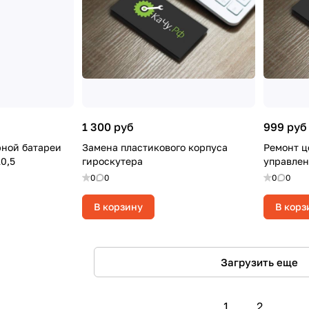
1 300 руб
999 руб
рной батареи
Замена пластикового корпуса
Ремонт ц
10,5
гироскутера
управлен
0
0
0
0
В корзину
В корз
Загрузить еще
1
2