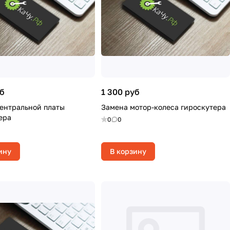
уб
1 300 руб
ентральной платы
Замена мотор-колеса гироскутера
ера
0
0
ину
В корзину