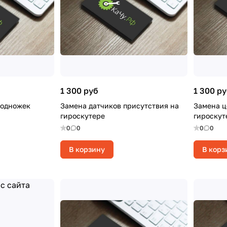
1 300 руб
1 300 р
подножек
Замена датчиков присутствия на
Замена ц
гироскутере
гироскут
0
0
0
0
В корзину
В корз