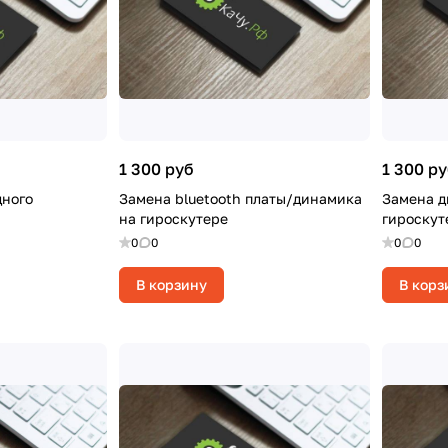
1 300 руб
1 300 р
дного
Замена bluetooth платы/динамика
Замена д
на гироскутере
гироскут
0
0
0
0
В корзину
В корз