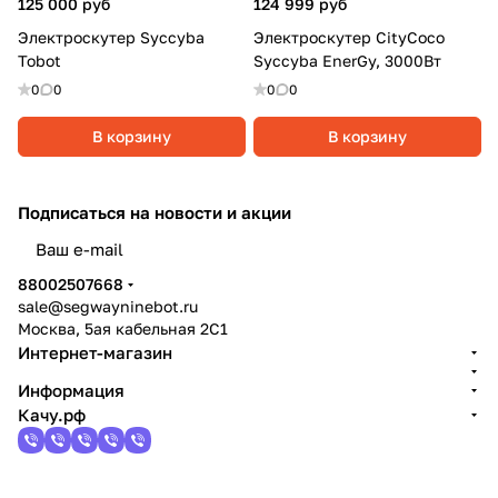
125 000 руб
124 999 руб
Электроскутер Syccyba
Электроскутер CityCoco
Tobot
Syccyba EnerGy, 3000Вт
0
0
0
0
В корзину
В корзину
Подписаться
на новости и акции
политикой конфиденциальности
88002507668
sale@segwayninebot.ru
Москва, 5ая кабельная 2С1
Интернет-магазин
Информация
Качу.рф