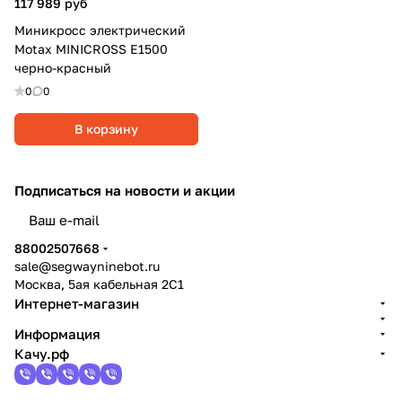
117 989 руб
Миникросс электрический
Motax MINICROSS E1500
черно-красный
0
0
В корзину
Подписаться
на новости и акции
политикой конфиденциальности
88002507668
sale@segwayninebot.ru
Москва, 5ая кабельная 2С1
Интернет-магазин
Информация
Качу.рф