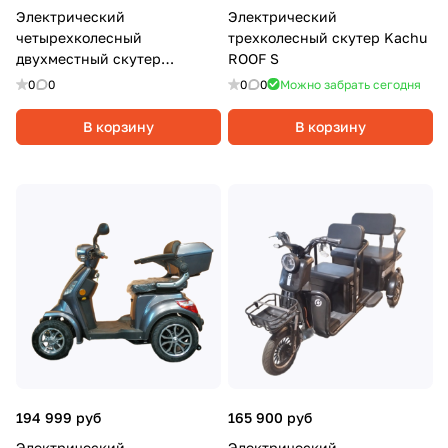
Электрический
Электрический
четырехколесный
трехколесный скутер Kachu
двухместный скутер
ROOF S
Syccyba 4rike X2, 1000Вт, 20
0
0
0
0
Можно забрать сегодня
Ач, Синий
В корзину
В корзину
194 999 руб
165 900 руб
Электрический
Электрический