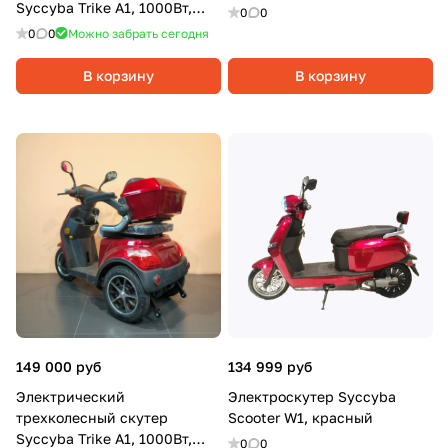
Syccyba Trike A1, 1000Вт,
0
0
20Ач, Синий
0
0
Можно забрать сегодня
В корзину
В корзину
149 000 руб
134 999 руб
Электрический
Электроскутер Syccyba
трехколесный скутер
Scooter W1, красный
Syccyba Trike A1, 1000Вт,
0
0