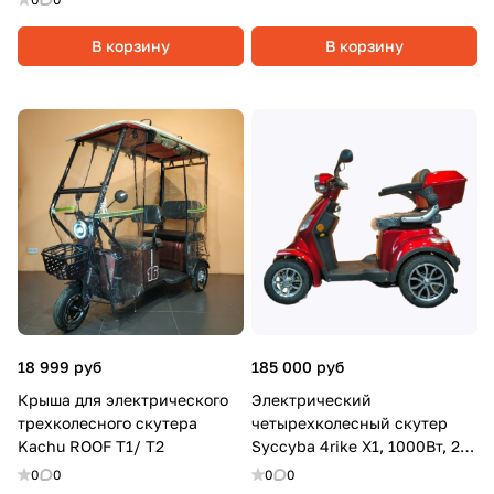
В корзину
В корзину
18 999 руб
185 000 руб
Крыша для электрического
Электрический
трехколесного скутера
четырехколесный скутер
Kachu ROOF T1/ T2
Syccyba 4rike X1, 1000Вт, 20
Ач, Красный
0
0
0
0