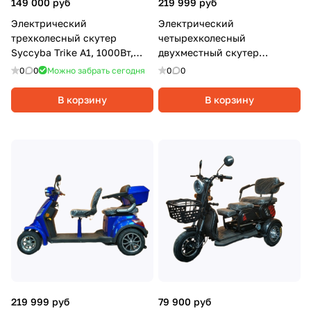
149 000 руб
219 999 руб
Электрический
Электрический
трехколесный скутер
четырехколесный
Syccyba Trike A1, 1000Вт,
двухместный скутер
20Ач, Черный
Syccyba 4rike X2, 1000Вт, 20
0
0
Можно забрать сегодня
0
0
Ач, Красный
В корзину
В корзину
219 999 руб
79 900 руб