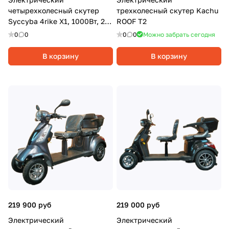
четырехколесный скутер
трехколесный скутер Kachu
Syccyba 4rike X1, 1000Вт, 20
ROOF T2
Ач, Серый
0
0
0
0
Можно забрать сегодня
В корзину
В корзину
219 900 руб
219 000 руб
Электрический
Электрический