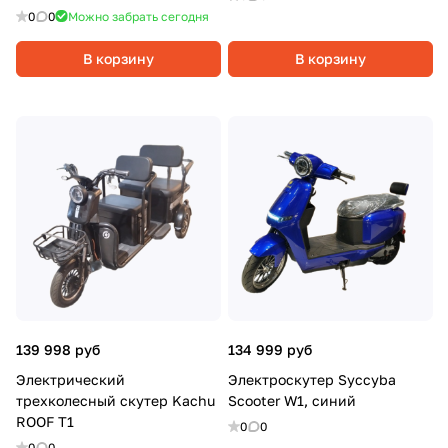
20Ач, Красный
0
0
Можно забрать сегодня
В корзину
В корзину
139 998 руб
134 999 руб
Электрический
Электроскутер Syccyba
трехколесный скутер Kachu
Scooter W1, синий
ROOF T1
0
0
0
0