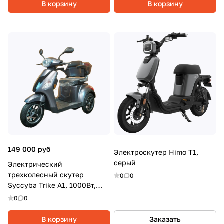
В корзину
В корзину
149 000 руб
Электроскутер Himo T1,
серый
Электрический
трехколесный скутер
0
0
Syccyba Trike A1, 1000Вт,
20Ач, Серый
0
0
В корзину
Заказать