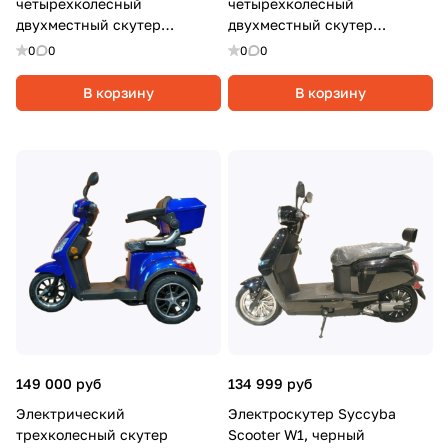
четырехколесный
четырехколесный
двухместный скутер
двухместный скутер
Syccyba 4rike X2, 1000Вт, 20
Syccyba 4rike X2, 1000Вт, 20
0
0
0
0
Ач, Серый
Ач, Черный
В корзину
В корзину
149 000 руб
134 999 руб
Электрический
Электроскутер Syccyba
трехколесный скутер
Scooter W1, черный